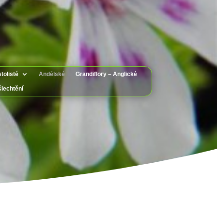
tolisté
Andělské
Grandiflory – Anglické
šlechtění