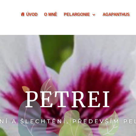
ÚVOD
O MNĚ
PELARGONIE
AGAPANTHUS
PETREI
NÍ A ŠLECHTĚNÍ, PŘEDEVŠÍM PE