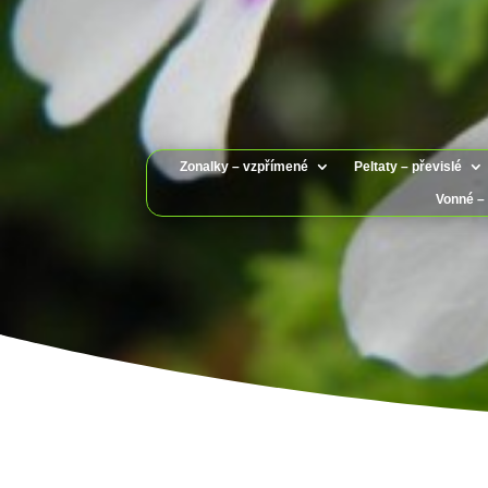
Zonalky – vzpřímené
Peltaty – převislé
Vonné – 