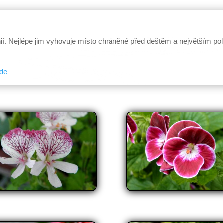
nií. Nejlépe jim vyhovuje místo chráněné před deštěm a největším p
zde