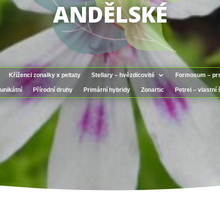
ANDĚLSKÉ
Kříženci zonalky x peltaty
Stellary – hvězdicovité
Formosum – prs
unikátní
Přírodní druhy
Primární hybridy
Zonartic
Petrei – vlastní 